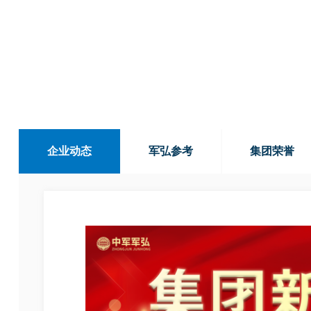
企业动态
军弘参考
集团荣誉