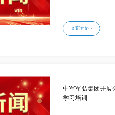
查看详情>>
中军军弘集团开展
学习培训