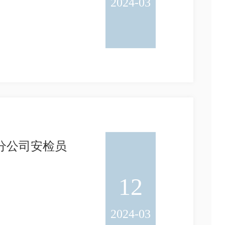
2024-03
分公司安检员
12
2024-03