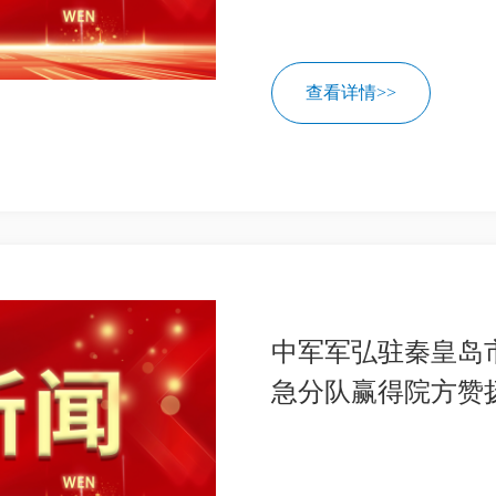
查看详情>>
中军军弘驻秦皇岛
急分队赢得院方赞