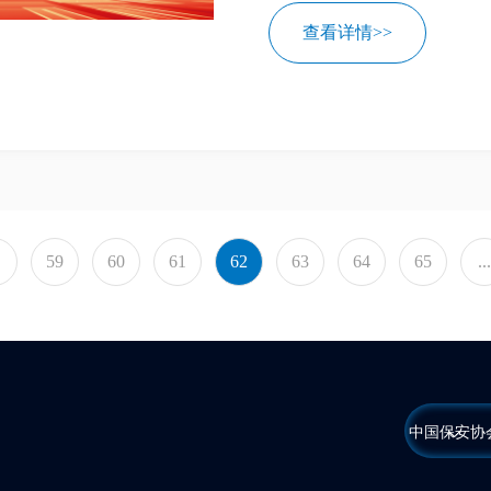
查看详情>>
59
60
61
62
63
64
65
...