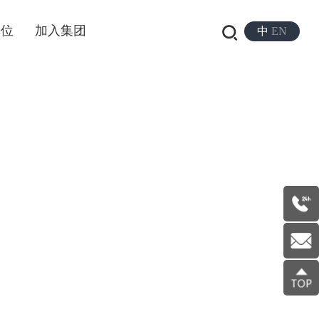
单位
加入集团
中
EN