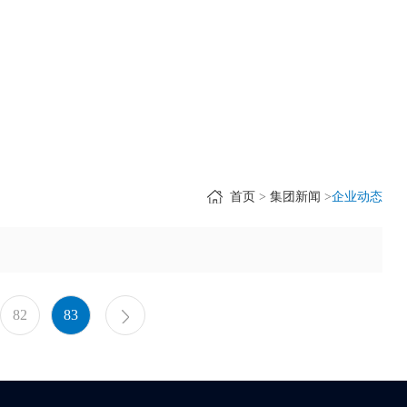
首页
>
集团新闻
>
企业动态
82
83