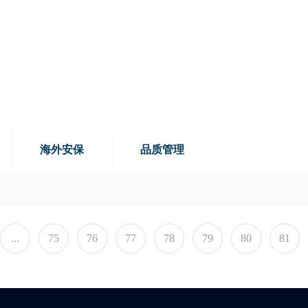
海外安保
品质管理
...
75
76
77
78
79
80
81