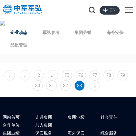
中
EN
企业动态
军弘参考
集团荣誉
海外安保
品质管理
1
2
...
75
76
77
78
79
80
81
82
83
网站首页
走进集团
集团业绩
社会责任
合作单位
加入集团
集团业绩
保安服务
海外保安
综合服务