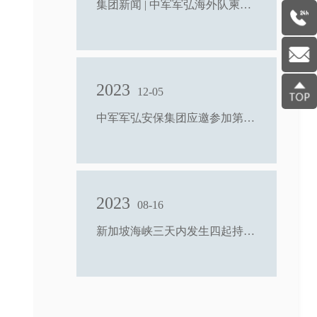
集团新闻 | 中军军弘海外队柬埔寨公司安保队员 扑灭火灾护丝路
2023
12-05
中军军弘安保集团应邀参加第六届中非经济合作与海外安全研讨会
2023
08-16
新加坡海峡三天内发生四起持械抢劫船舶事件