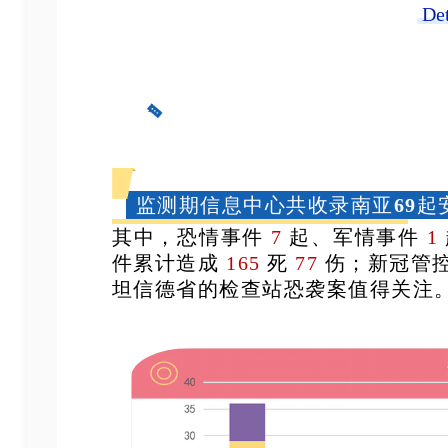
Det
监测期信息中心共收录南亚
69
起
其中，
恐情事件
7
起、军情事件
1
件累计造成
165
死
77
伤；新冠管
坦信德省的检查站恐袭案值得关注