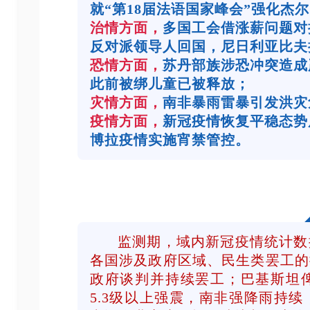
就“第18届法语国家峰会”强化杰
治情方面，
多国工会借涨薪问题对
反
对派领导人回国，尼日利亚比夫
恐情方面，
苏丹部族涉恐冲突造成
此前被绑儿童已被释放；
灾情方面，
南非暴雨雷暴引发洪灾
疫情方面，
新冠疫情恢复平稳态势
博拉疫情实施宵禁管控。
监测期，域内新冠疫情统计数
各国涉及政府区域、民生类罢工的
政府谈判并持续罢工；巴基斯坦
5.3级以上强震，南非强降雨持