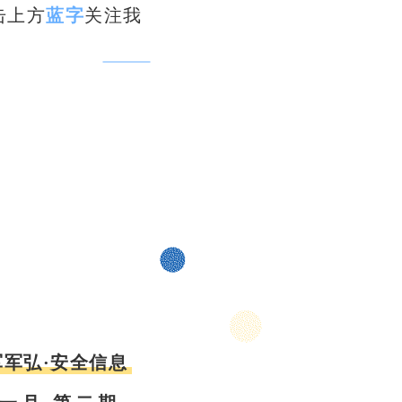
击上方
蓝字
关注我
军军弘·安全信息