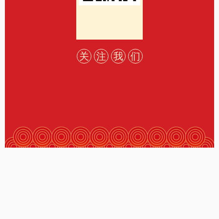
关
注
我
们